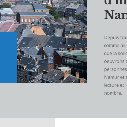
d’i
Na
Depuis tou
comme aille
que la soli
oeuvrons de
personnes 
Namur et a
lecture et
nombre.