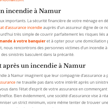
n incendie à Namur
x importants. La sécurité financière de votre ménage en dépe
at d’assurance incendie
auprès d’un assureur digne de ce nom
ourd’hui très simple de couvrir parfaitement les risques liés
emande à votre banquier
et à opter pour une domiciliatio
t, nous rencontrons des personnes victimes d’un incendie à
n des sinistrés basculent dans la précarité.
t après un incendie à Namur
ndie à Namur imaginent que leur compagnie d’assurance a p
assurance
ne travaille pas dans votre intérêt après un sinistre
-vous dans l’état d’esprit de votre assurance en commençan
 bénéfice. Bien évidemment, une société d’assurance vise à réa
emniser un strict minimum, voire même tenter de trouver une 