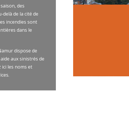
 saison, des
-delà de la cité de
es incendies sont
ntières dans le
 Namur dispose de
aide aux sinistrés de
ici les noms et
ices.