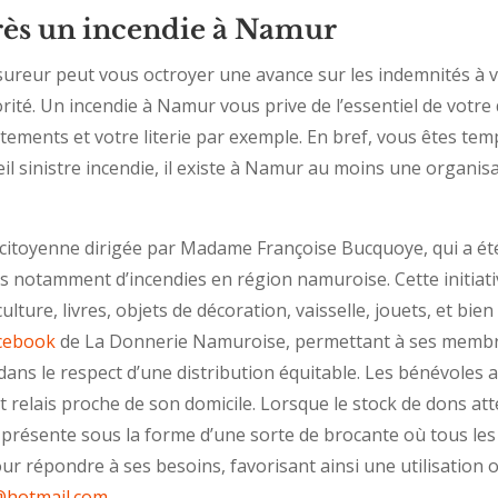
près un incendie à Namur
ssureur peut vous octroyer une avance sur les indemnités à 
rité. Un incendie à Namur vous prive de l’essentiel de votre 
ements et votre literie par exemple. En bref, vous êtes te
 sinistre incendie, il existe à Namur au moins une organis
e citoyenne dirigée par Madame Françoise Bucquoye, qui a été
s notamment d’incendies en région namuroise. Cette initiative
lture, livres, objets de décoration, vaisselle, jouets, et bie
cebook
de La Donnerie Namuroise, permettant à ses membres
ans le respect d’une distribution équitable. Les bénévoles a
 relais proche de son domicile. Lorsque le stock de dons at
se présente sous la forme d’une sorte de brocante où tous les
r répondre à ses besoins, favorisant ainsi une utilisation 
@hotmail.com
.