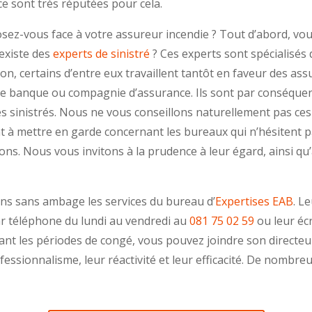
 sont très réputées pour cela.
posez-vous face à votre assureur incendie ? Tout d’abord, vou
 existe des
experts de sinistré
? Ces experts sont spécialisés
on, certains d’entre eux travaillent tantôt en faveur des ass
une banque ou compagnie d’assurance. Ils sont par conséque
des sinistrés. Nous ne vous conseillons naturellement pas c
à mettre en garde concernant les bureaux qui n’hésitent 
ons. Nous vous invitons à la prudence à leur égard, ainsi q
ns sans ambage les services du bureau d’
Expertises EAB
. L
r téléphone du lundi au vendredi au
081 75 02 59
ou leur écr
ant les périodes de congé, vous pouvez joindre son directe
rofessionnalisme, leur réactivité et leur efficacité. De nomb