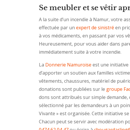
Se meubler et se vêtir a
A la suite d’un incendie à Namur, votre a
effectuée par un
expert de sinistré
en prio
à vos médicaments, en passant par vos vêt
Heureusement, pour vous aider dans pareil
immédiatement suite à votre incendie.
La
Donnerie Namuroise
est une initiativ
d’apporter un soutien aux familles victime
vêtements, chaussures, matériel de puéricu
donations sont publiées sur le
groupe Fa
dons sont attribués sur simple demande, d
sélectionné par les demandeurs à un point
Vivante » est organisée. Cette initiative 
Chacun peut se servir avec modération pou
0474 62 04 47
ou écrire à
chougardarling