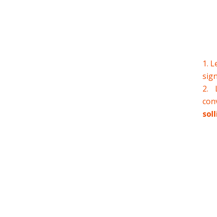
L
sig
con
soll