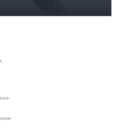
?
t.
 sous-
ionner