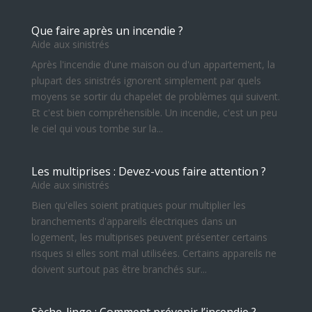
Que faire après un incendie ?
Aide aux sinistrés
Après l'incendie d'une maison ou d'un appartement, la
plupart des sinistrés ignorent simplement par quels
moyens se sortir du chapelet de problèmes qui suivent.
Et c'est bien compréhensible. Un incendie, c'est un peu
le ciel qui vous tombe sur la...
Les multiprises : Devez-vous faire attention ?
Aide aux sinistrés
Bien qu'elles soient pratiques pour multiplier les
branchements d'appareils électriques dans un
logement, les multiprises peuvent présenter certains
risques si elles sont mal utilisées. Certains appareils ne
doivent surtout pas être branchés sur...