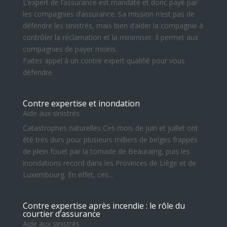
L’expert de l’assurance est mandaté et donc payé par
les compagnies d’assurance. Sa mission n’est pas de
défendre les sinistrés, mais bien d’aider la compagnie à
contrôler la réclamation et la minimiser. Il permet aux
compagnies de payer moins.
Faites appel à un contre expert qualifié pour vous
défendre.
Contre expertise et inondation
Aide aux sinistrés
Catastrophes naturelles Ces mois de juin et juillet ont
été très durs pour plusieurs milliers de belges frappés
de plein fouet par la tornade de Beauraing, puis les
inondations record dans les Provinces de Liège et de
Luxembourg. En effet, ces...
Contre expertise après incendie : le rôle du
courtier d’assurance
Aide aux sinistrés