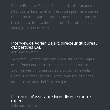
Contre Expert et Courtier ? Un courtier d'assurance
n'est pas un luxe. En effet, il est votre premier atout en
cas de sinistre. Dans le cas d'un incendie par exemple,
il se rend sur le lieux des flammes. Une fois le foyer
éteint, il vous rassure et...
Interview de Adrien Bajart, directeur du bureau
d’Expertises EAB
Aide aux sinistrés
La Contre Expertise Incendie Monsieur Adrien Bajart
est le fondateur et directeur du bureau d'Expertises
EAB, l'un des principaux acteurs du domaine de la
Contre Expertise Incendie. Après avoir travaillé dans
des secteurs aussi hétéroclites que...
Le contrat d’assurance incendie et le contre
expert
Aide aux sinistrés