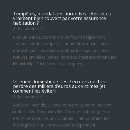
Tempêtes, inondations, incendies : êtes-vous
vraiment bien couvert par votre assurance
habitation ?
Aide aux sinistrés
Chaque année, des milliers de foyers belges sont
frappés par des tempêtes, inondations ou incendies
domestiques.Les dégâts sont parfois spectaculaires :
toitures envolées, caves inondées, habitations rendues
inhabitables.Face à ces catastrophes, la...
Incendie domestique : les 7 erreurs qui font
perdre des milliers d’euros aux victimes (et
comment les éviter)
Aide aux sinistrés
Après un incendie, le choc et la précipitation peuvent
coûter cher. Découvrez les 7 erreurs qui font perdre
des milliers d’euros aux victimes — et comment les
éviter grâce à un contre-expert indépendant.