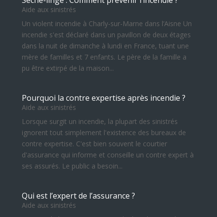
Sèche-linge : Comment prévenir l’incendie ?
Aide aux sinistrés
Un violent incendie à Charly-sur-Marne dans l’Aisne Un
incendie s'est déclaré dans un pavillon de deux étages
dans la nuit de dimanche à lundi en France, tuant une
mère de familles et 7 enfants. Le père de la famille a
pu être extirpé de la maison...
Pourquoi la contre expertise après incendie ?
Aide aux sinistrés
Lorsque surgit un incendie, la plupart des sinistrés
ignorent tout simplement l'existence des bureaux de
contre expertise. C'est bien souvent le courtier
d'assurance qui informe et conseille un contre expert à
ses assurés. Le public a besoin...
Qui est l’expert de l’assurance ?
Aide aux sinistrés