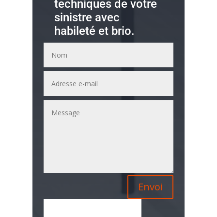
techniques de votre
sinistre avec
habileté et brio.
A
Envoi
l
t
e